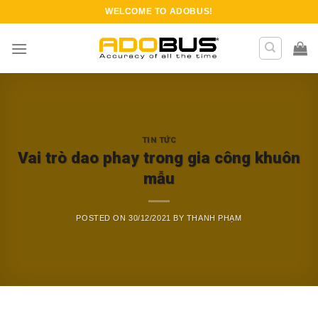
Skip
WELCOME TO
ADOBUS
!
to
content
TIN TỨC
Vai trò dao phay trong gia công khuôn
mẫu
POSTED ON
30/12/2021
BY
THANH PHẠM