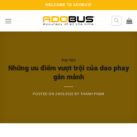
Skip
WELCOME TO
ADOBUS
!
to
content
TIN TỨC
Những ưu điểm vượt trội của dao phay
gắn mảnh
POSTED ON
24/01/2022
BY
THANH PHẠM