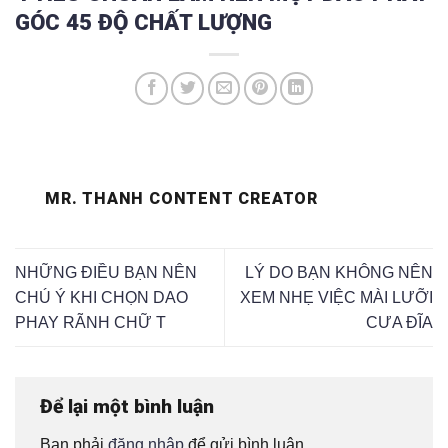
GÓC 45 ĐỘ CHẤT LƯỢNG
MR. THANH CONTENT CREATOR
NHỮNG ĐIỀU BẠN NÊN
LÝ DO BẠN KHÔNG NÊN
CHÚ Ý KHI CHỌN DAO
XEM NHẸ VIỆC MÀI LƯỠI
PHAY RÃNH CHỮ T
CƯA ĐĨA
Để lại một bình luận
Bạn phải
đăng nhập
để gửi bình luận.