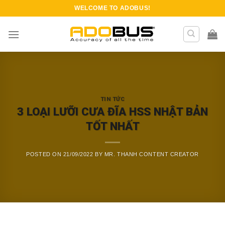
Skip
WELCOME TO
ADOBUS
!
to
content
TIN TỨC
3 LOẠI LƯỠI CƯA ĐĨA HSS NHẬT BẢN
TỐT NHẤT
POSTED ON
21/09/2022
BY
MR. THANH CONTENT CREATOR