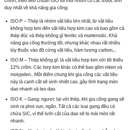
chính, theo tiêu chuẩn ISO và mỗi nhóm có các thuộc tính
duy nhất về khả năng gia công:
ISO P – Thép là nhóm vật liệu lớn nhất, từ vật liệu
không hợp kim đến vật liệu hợp kim cao và bao gồm cả
thép đúc và thép không gỉ ferritic và martensitic. Khả
năng gia công thường tốt, nhưng khác nhau rất nhiều
tùy thuộc vào độ cứng vật liệu, hàm lượng carbon,..
ISO M – Thép không gỉ: là vật liệu hợp kim với tối thiểu
12% crôm. Các hợp kim khác có thể bao gồm niken và
molypden.. Một điểm chung khi gia công các vật liệu
này là cạnh cắt sẽ sinh nhiệt cao, gây tình trạng mòn
dao nhanh và lẹo dao.
ISO K – Gang: ngược lại với thép, khi gia công gang sẽ
sinh ra phoi vụn, ngắn. Tất cả các loại gang đều có
chứa SiC, vì thế lưỡi cắt của dao sẽ bị mài mòn rất
nhanh.