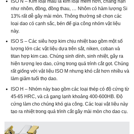
ISO N – Kim loại màu là kim loại mềm hơn, chẳng hạn
như nhôm, đồng, đồng thau, … Nhôm có hàm lượng Si
13% rất dễ gây mài mòn. Thông thường sẽ chọn các
loại dao có cạnh sắc, bén để gia công nhóm vật liệu
này.
ISO S – Các siêu hợp kim chịu nhiệt bao gồm một số
lượng lớn các vật liệu dựa trên sắt, niken, coban và
titan hợp kim cao. Chúng sinh dính, sinh nhiệt, gây ra
hiện tượng lẹo dao, cứng trong quá trình cắt gọt. Chúng
rất giống với vật liệu ISO M nhưng khó cắt hơn nhiều và
làm giảm tuổi thọ dao.
ISO H – Nhóm này bao gồm các loại thép có độ cứng từ
45-65 HRC, và cả gang lạnh khoảng 400-600HB. Độ
cứng làm cho chúng khó gia công. Các loại vật liệu này
tạo ra nhiệt trong quá trình cắt gây mài mòn cho dao cụ.