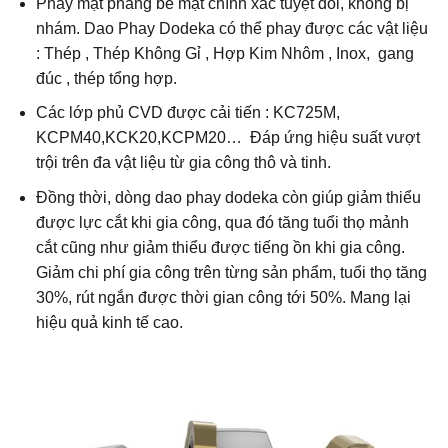
Phay mặt phẳng bề mặt chính xác tuyệt đối, không bị
nhám. Dao Phay Dodeka có thể phay được các vật liệu
: Thép , Thép Không Gỉ , Hợp Kim Nhôm , Inox, gang
đúc , thép tổng hợp.
Các lớp phủ CVD được cải tiến : KC725M,
KCPM40,KCK20,KCPM20… Đáp ứng hiệu suất vượt
trội trên đa vật liệu từ gia công thô và tinh.
Đồng thời, dòng dao phay dodeka còn giúp giảm thiểu
được lực cắt khi gia công, qua đó tăng tuổi thọ mảnh
cắt cũng như giảm thiểu được tiếng ồn khi gia công.
Giảm chi phí gia công trên từng sản phẩm, tuổi thọ tăng
30%, rút ngắn được thời gian công tới 50%. Mang lại
hiệu quả kinh tế cao.