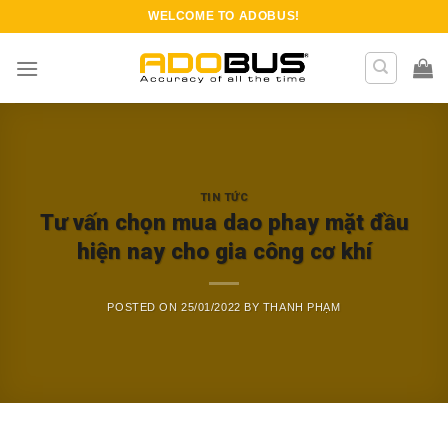
Skip
WELCOME TO
ADOBUS
!
to
content
TIN TỨC
Tư vấn chọn mua dao phay mặt đầu
hiện nay cho gia công cơ khí
POSTED ON
25/01/2022
BY
THANH PHẠM