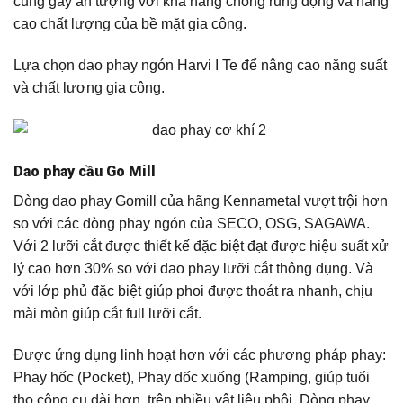
cũng gây ấn tượng với khả năng chống rung động và nâng
cao chất lượng của bề mặt gia công.
Lựa chọn dao phay ngón Harvi I Te để nâng cao năng suất
và chất lượng gia công.
Dao phay cầu Go Mill
Dòng dao phay Gomill của hãng Kennametal vượt trội hơn
so với các dòng phay ngón của SECO, OSG, SAGAWA.
Với 2 lưỡi cắt được thiết kế đặc biệt đạt được hiệu suất xử
lý cao hơn 30% so với dao phay lưỡi cắt thông dụng. Và
với lớp phủ đặc biệt giúp phoi được thoát ra nhanh, chịu
mài mòn giúp cắt full lưỡi cắt.
Được ứng dụng linh hoạt hơn với các phương pháp phay:
Phay hốc (Pocket), Phay dốc xuống (Ramping, giúp tuổi
thọ công cụ dài hơn, trên nhiều vật liệu phôi. Dòng phay