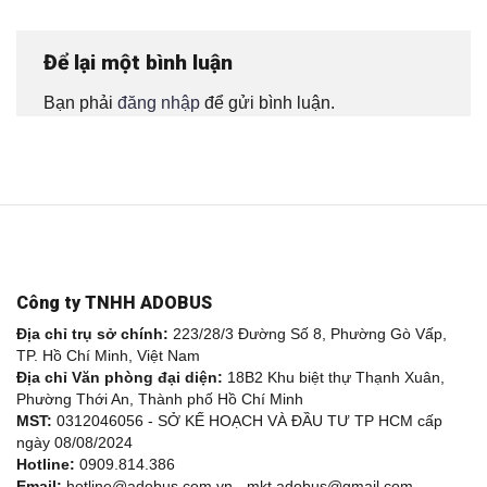
Để lại một bình luận
Bạn phải
đăng nhập
để gửi bình luận.
Công ty TNHH ADOBUS
Địa chỉ trụ sở chính:
223/28/3 Đường Số 8, Phường Gò Vấp,
TP. Hồ Chí Minh, Việt Nam
Địa chỉ Văn phòng đại diện:
18B2 Khu biệt thự Thạnh Xuân,
Phường Thới An, Thành phố Hồ Chí Minh
MST:
0312046056 - SỞ KẾ HOẠCH VÀ ĐẦU TƯ TP HCM cấp
ngày 08/08/2024
Hotline:
0909.814.386
Email:
hotline@adobus.com.vn - mkt.adobus@gmail.com