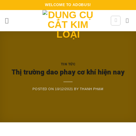
Skip
WELCOME TO
ADOBUS
!
to
content
TIN TỨC
Thị trường dao phay cơ khí hiện nay
POSTED ON
10/12/2021
BY
THANH PHẠM