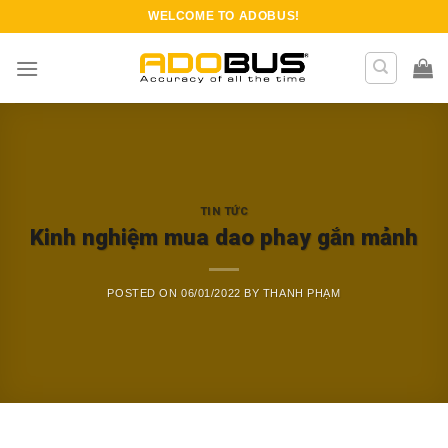
Skip
WELCOME TO
ADOBUS
!
to
content
TIN TỨC
Kinh nghiệm mua dao phay gắn mảnh
POSTED ON
06/01/2022
BY
THANH PHẠM