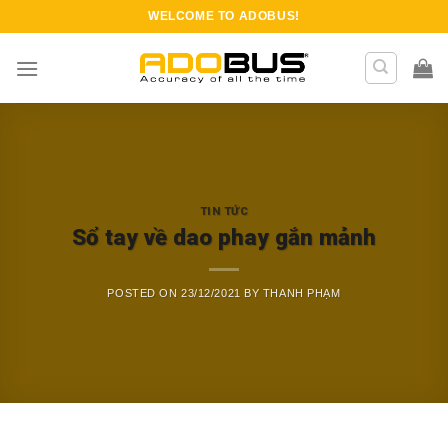
Skip
WELCOME TO
ADOBUS
!
to
content
TIN TỨC
Sổ tay về dao phay gắn mảnh
POSTED ON
23/12/2021
BY
THANH PHẠM