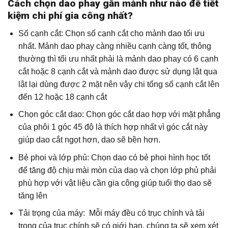
Cách chọn dao phay gắn mảnh như nào để tiết
kiệm chi phí gia công nhất?
Số cạnh cắt: Chọn số cạnh cắt cho mảnh dao tối ưu
nhất. Mảnh dao phay càng nhiều cạnh càng tốt, thông
thường thì tối ưu nhất phải là mảnh dao phay có 6 cạnh
cắt hoặc 8 cạnh cắt và mảnh dao được sử dụng lật qua
lật lại dùng được 2 mặt nên vậy chi tổng số cạnh cắt lên
đến 12 hoặc 18 cạnh cắt
Chọn góc cắt dao: Chọn góc cắt dao hợp với mặt phẳng
của phôi 1 góc 45 độ là thích hợp nhất vì góc cắt này
giúp dao cắt ngọt hơn, dao sẽ bền hơn.
Bẻ phoi và lớp phủ: Chọn dao có bẻ phoi hình học tốt
để tăng độ chịu mài mòn của dao và chọn lớp phủ phải
phù hợp với vật liệu cần gia công giúp tuổi thọ dao sẽ
tăng lên
Tải trọng của máy: Mỗi máy đều có trục chính và tải
trọng của trục chính sẽ có giới hạn, chúng ta sẽ xem xét