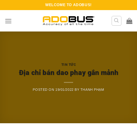
Skip
WELCOME TO
ADOBUS
!
to
content
TIN TỨC
Địa chỉ bán dao phay gắn mảnh
POSTED ON
19/01/2022
BY
THANH PHẠM