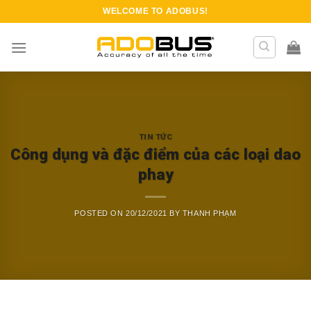
Skip
WELCOME TO
ADOBUS
!
to
content
TIN TỨC
Công dụng và đặc điểm của các loại dao
phay
POSTED ON
20/12/2021
BY
THANH PHẠM