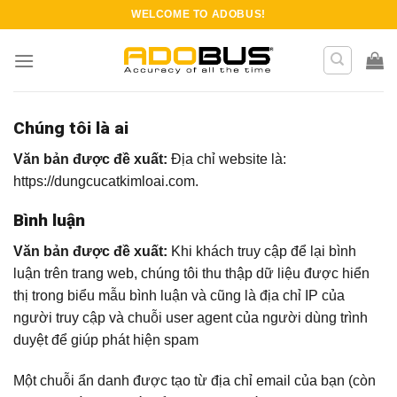
Skip
WELCOME TO
ADOBUS
!
to
content
Chúng tôi là ai
Văn bản được đề xuất:
Địa chỉ website là:
https://dungcucatkimloai.com.
Bình luận
Văn bản được đề xuất:
Khi khách truy cập để lại bình
luận trên trang web, chúng tôi thu thập dữ liệu được hiển
thị trong biểu mẫu bình luận và cũng là địa chỉ IP của
người truy cập và chuỗi user agent của người dùng trình
duyệt để giúp phát hiện spam
Một chuỗi ẩn danh được tạo từ địa chỉ email của bạn (còn