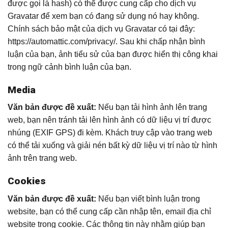
được gọi là hash) có thể được cung cấp cho dịch vụ
Gravatar để xem bạn có đang sử dụng nó hay không.
Chính sách bảo mật của dịch vụ Gravatar có tại đây:
https://automattic.com/privacy/. Sau khi chấp nhận bình
luận của bạn, ảnh tiểu sử của bạn được hiển thị công khai
trong ngữ cảnh bình luận của bạn.
Media
Văn bản được đề xuất:
Nếu bạn tải hình ảnh lên trang
web, bạn nên tránh tải lên hình ảnh có dữ liệu vị trí được
nhúng (EXIF GPS) đi kèm. Khách truy cập vào trang web
có thể tải xuống và giải nén bất kỳ dữ liệu vị trí nào từ hình
ảnh trên trang web.
Cookies
Văn bản được đề xuất:
Nếu bạn viết bình luận trong
website, bạn có thể cung cấp cần nhập tên, email địa chỉ
website trong cookie. Các thông tin này nhằm giúp bạn